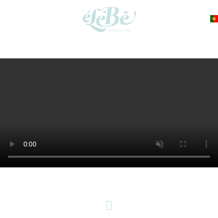
RESERVAR
ÉLEBÊ BAIXA
ÉLEBÊ CENTRO
ÉLEBÊ ENTREPAREDES
ÉLEBÊ PÓVOA
CATERING
CONSULTORIA
HISTÓRIA
CONTACTOS