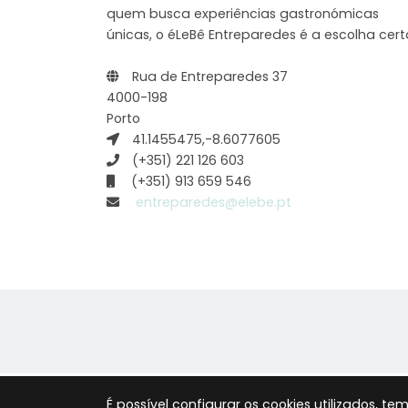
quem busca experiências gastronómicas
únicas, o éLeBê Entreparedes é a escolha cert
Rua de Entreparedes 37
4000-198
Porto
41.1455475,-8.6077605
(+351) 221 126 603
(+351) 913 659 546
entreparedes@elebe.pt
É possível configurar os cookies utilizados,