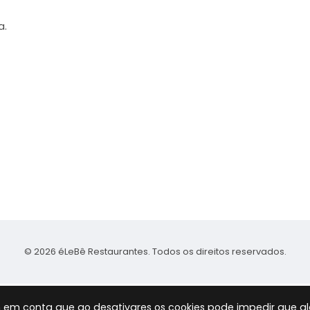
a.
© 2026 éLeBê Restaurantes. Todos os direitos reservados.
 tem em conta que ao desativares os cookies pode impedir que 